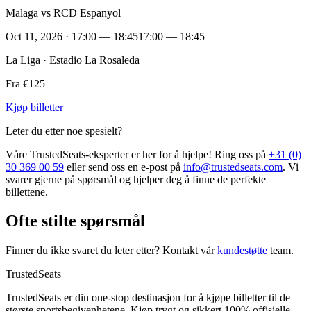
Malaga vs RCD Espanyol
Oct 11, 2026 · 17:00 — 18:45
17:00 — 18:45
La Liga · Estadio La Rosaleda
Fra €125
Kjøp billetter
Leter du etter noe spesielt?
Våre TrustedSeats‑eksperter er her for å hjelpe! Ring oss på
+31 (0)
30 369 00 59
eller send oss en e‑post på
info@trustedseats.com
. Vi
svarer gjerne på spørsmål og hjelper deg å finne de perfekte
billettene.
Ofte stilte spørsmål
Finner du ikke svaret du leter etter? Kontakt vår
kundestøtte
team.
TrustedSeats
TrustedSeats er din one-stop destinasjon for å kjøpe billetter til de
største sportsbegivenhetene. Kjøp trygt og sikkert 100% offisielle