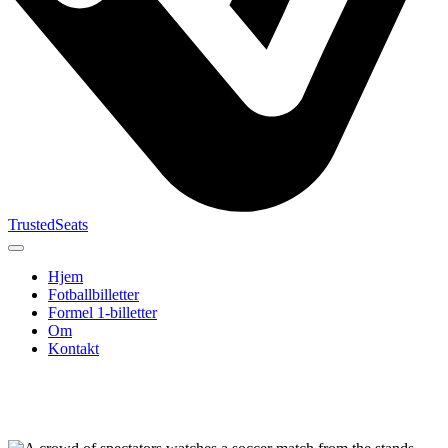
TrustedSeats
Hjem
Fotballbilletter
Formel 1-billetter
Om
Kontakt
Søk etter
arrangement,
lag eller
turnering