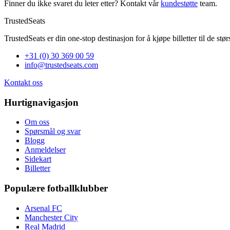
Finner du ikke svaret du leter etter? Kontakt vår
kundestøtte
team.
TrustedSeats
TrustedSeats er din one-stop destinasjon for å kjøpe billetter til de st
+31 (0) 30 369 00 59
info@trustedseats.com
Kontakt oss
Hurtignavigasjon
Om oss
Spørsmål og svar
Blogg
Anmeldelser
Sidekart
Billetter
Populære fotballklubber
Arsenal FC
Manchester City
Real Madrid