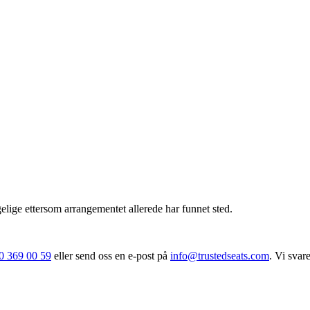
ngelige ettersom arrangementet allerede har funnet sted.
0 369 00 59
eller send oss en e‑post på
info@trustedseats.com
. Vi svar