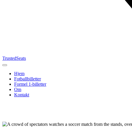
TrustedSeats
Hjem
Fotballbilletter
Formel 1-billetter
Om
Kontakt
Søk etter
arrangement,
lag eller
turnering