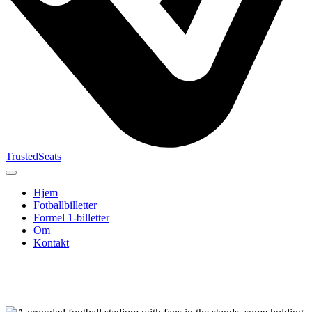
TrustedSeats
Hjem
Fotballbilletter
Formel 1-billetter
Om
Kontakt
Søk etter
arrangement,
lag eller
turnering