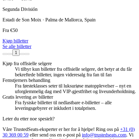
Segunda División
Estadi de Son Moix · Palma de Mallorca, Spain
Fra
€50
Kjøp billetter
Se alle billetter
1
Kjøp fra offisielle selgere
Vi tilbyr kun billetter fra offisielle selgere, det betyr at du får
bekreftede billetter, ingen videresalg fra fan til fan
Femstjerners behandling
Fra førsteklasses seter til luksuriøse matopplevelser – nyt en
uforglemmelig dag med VIP-gjestfrihet og liveunderholdning.
Gratis levering av billetter
Fra fysiske billetter til nedlastbare e‑billetter – alle
leveringsgebyrer er inkludert i totalprisen.
Leter du etter noe spesielt?
Våre TrustedSeats‑eksperter er her for å hjelpe! Ring oss på
+31 (0)
30 369 00 59
eller send oss en e‑post på
info@trustedseats.com
. Vi