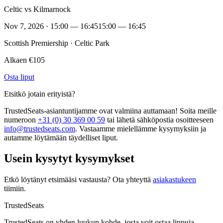
Celtic vs Kilmarnock
Nov 7, 2026 · 15:00 — 16:45
15:00 — 16:45
Scottish Premiership · Celtic Park
Alkaen €105
Osta liput
Etsitkö jotain erityistä?
TrustedSeats-asiantuntijamme ovat valmiina auttamaan! Soita meille
numeroon
+31 (0) 30 369 00 59
tai lähetä sähköpostia osoitteeseen
info@trustedseats.com
. Vastaamme mielellämme kysymyksiin ja
autamme löytämään täydelliset liput.
Usein kysytyt kysymykset
Etkö löytänyt etsimääsi vastausta? Ota yhteyttä
asiakastukeen
tiimiin.
TrustedSeats
TrustedSeats on yhden luukun kohde, josta voit ostaa lippuja