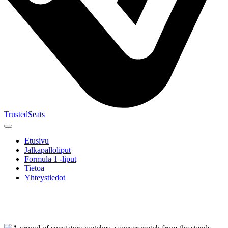
TrustedSeats
Etusivu
Jalkapalloliput
Formula 1 -liput
Tietoa
Yhteystiedot
Etsi
tapahtumaa,
joukkuetta
tai turnausta