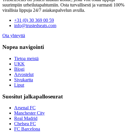
suurimpiin urheilutapahtumiin. Osta turvallisesti ja varmasti 100%
virallisia lippuja 24/7 asiakaspalvelun avulla.
+31 (0) 30 369 00 59
info@trustedseats.com
Ota yhteyttä
Nopea navigointi
Tietoa meistä
UKK
Blogi
Arvostelut
Sivukartta
Liput
Suositut jalkapalloseurat
Arsenal FC
Manchester City
Real Madrid
Chelsea FC
FC Barcelona