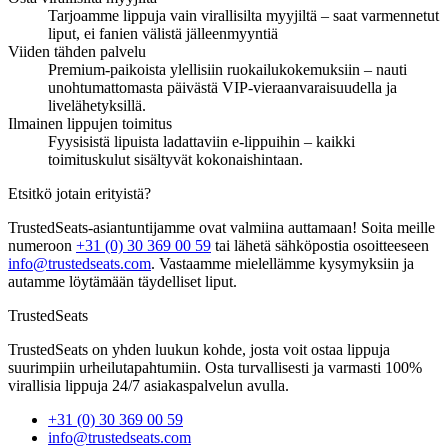
Tarjoamme lippuja vain virallisilta myyjiltä – saat varmennetut
liput, ei fanien välistä jälleenmyyntiä
Viiden tähden palvelu
Premium-paikoista ylellisiin ruokailukokemuksiin – nauti
unohtumattomasta päivästä VIP-vieraanvaraisuudella ja
livelähetyksillä.
Ilmainen lippujen toimitus
Fyysisistä lipuista ladattaviin e-lippuihin – kaikki
toimituskulut sisältyvät kokonaishintaan.
Etsitkö jotain erityistä?
TrustedSeats-asiantuntijamme ovat valmiina auttamaan! Soita meille
numeroon
+31 (0) 30 369 00 59
tai lähetä sähköpostia osoitteeseen
info@trustedseats.com
. Vastaamme mielellämme kysymyksiin ja
autamme löytämään täydelliset liput.
TrustedSeats
TrustedSeats on yhden luukun kohde, josta voit ostaa lippuja
suurimpiin urheilutapahtumiin. Osta turvallisesti ja varmasti 100%
virallisia lippuja 24/7 asiakaspalvelun avulla.
+31 (0) 30 369 00 59
info@trustedseats.com