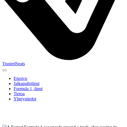
TrustedSeats
Etusivu
Jalkapalloliput
Formula 1 -liput
Tietoa
Yhteystiedot
Etsi
tapahtumaa,
joukkuetta
tai turnausta