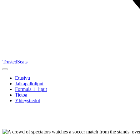
TrustedSeats
Etusivu
Jalkapalloliput
Formula 1 -liput
Tietoa
Yhteystiedot
Etsi
tapahtumaa,
joukkuetta
tai turnausta