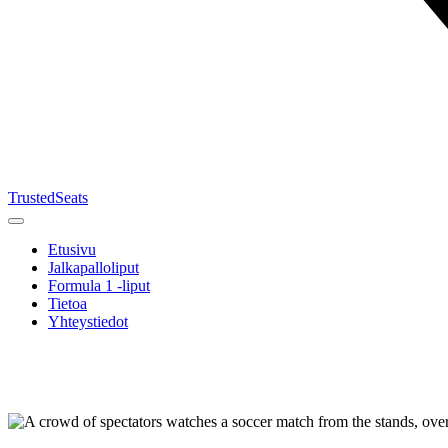
TrustedSeats
Etusivu
Jalkapalloliput
Formula 1 -liput
Tietoa
Yhteystiedot
Etsi
tapahtumaa,
joukkuetta
tai turnausta