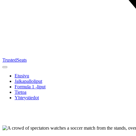
TrustedSeats
Etusivu
Jalkapalloliput
Formula 1 -liput
Tietoa
Yhteystiedot
Etsi
tapahtumaa,
joukkuetta
tai turnausta