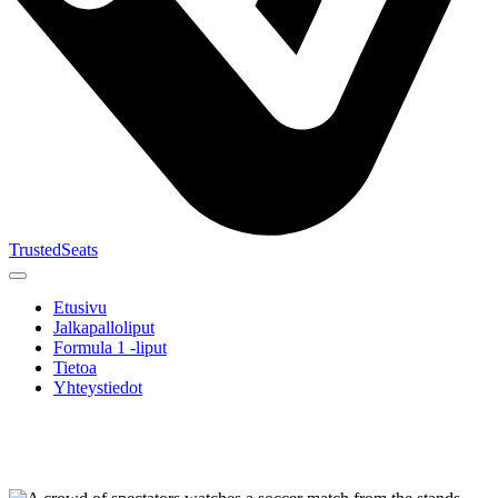
TrustedSeats
Etusivu
Jalkapalloliput
Formula 1 -liput
Tietoa
Yhteystiedot
Etsi
tapahtumaa,
joukkuetta
tai turnausta