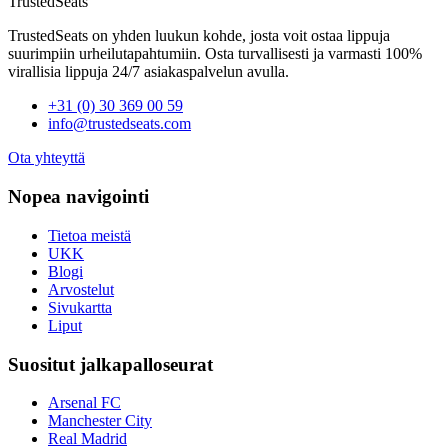
TrustedSeats
TrustedSeats on yhden luukun kohde, josta voit ostaa lippuja
suurimpiin urheilutapahtumiin. Osta turvallisesti ja varmasti 100%
virallisia lippuja 24/7 asiakaspalvelun avulla.
+31 (0) 30 369 00 59
info@trustedseats.com
Ota yhteyttä
Nopea navigointi
Tietoa meistä
UKK
Blogi
Arvostelut
Sivukartta
Liput
Suositut jalkapalloseurat
Arsenal FC
Manchester City
Real Madrid