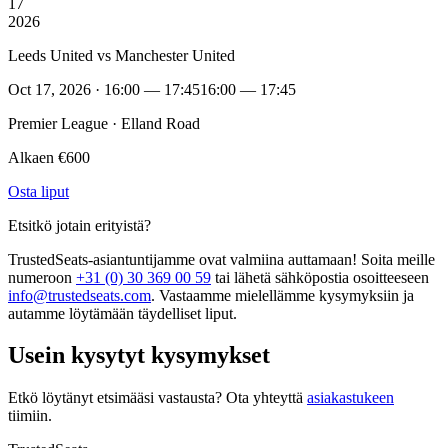
17
2026
Leeds United vs Manchester United
Oct 17, 2026 · 16:00 — 17:45
16:00 — 17:45
Premier League · Elland Road
Alkaen €600
Osta liput
Etsitkö jotain erityistä?
TrustedSeats-asiantuntijamme ovat valmiina auttamaan! Soita meille
numeroon
+31 (0) 30 369 00 59
tai lähetä sähköpostia osoitteeseen
info@trustedseats.com
. Vastaamme mielellämme kysymyksiin ja
autamme löytämään täydelliset liput.
Usein kysytyt kysymykset
Etkö löytänyt etsimääsi vastausta? Ota yhteyttä
asiakastukeen
tiimiin.