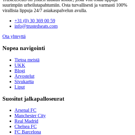
suurimpiin urheilutapahtumiin. Osta turvallisesti ja varmasti 100%
virallisia lippuja 24/7 asiakaspalvelun avulla.
+31 (0) 30 369 00 59
info@trustedseats.com
Ota yhteyttä
Nopea navigointi
Tietoa meistä
UKK
Blogi
Arvostelut
Sivukartta
Liput
Suositut jalkapalloseurat
Arsenal FC
Manchester City
Real Madrid
Chelsea FC
FC Barcelona