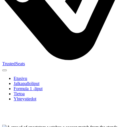
TrustedSeats
Etusivu
Jalkapalloliput
Formula 1 -liput
Tietoa
Yhteystiedot
Etsi
tapahtumaa,
joukkuetta
tai turnausta