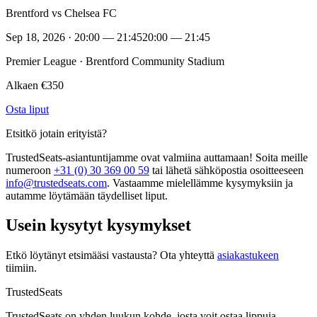
Brentford vs Chelsea FC
Sep 18, 2026 · 20:00 — 21:45
20:00 — 21:45
Premier League · Brentford Community Stadium
Alkaen €350
Osta liput
Etsitkö jotain erityistä?
TrustedSeats-asiantuntijamme ovat valmiina auttamaan! Soita meille
numeroon
+31 (0) 30 369 00 59
tai lähetä sähköpostia osoitteeseen
info@trustedseats.com
. Vastaamme mielellämme kysymyksiin ja
autamme löytämään täydelliset liput.
Usein kysytyt kysymykset
Etkö löytänyt etsimääsi vastausta? Ota yhteyttä
asiakastukeen
tiimiin.
TrustedSeats
TrustedSeats on yhden luukun kohde, josta voit ostaa lippuja