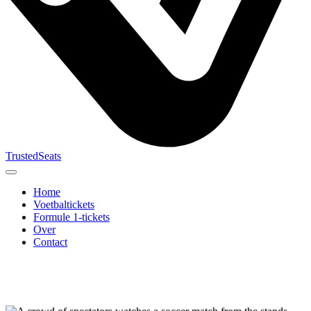
TrustedSeats
Home
Voetbaltickets
Formule 1-tickets
Over
Contact
Zoek naar
evenement,
team of
toernooi