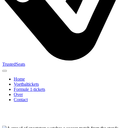
TrustedSeats
Home
Voetbaltickets
Formule 1-tickets
Over
Contact
Zoek naar
evenement,
team of
toernooi