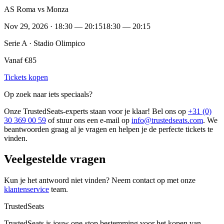
AS Roma vs Monza
Nov 29, 2026 · 18:30 — 20:15
18:30 — 20:15
Serie A · Stadio Olimpico
Vanaf €85
Tickets kopen
Op zoek naar iets speciaals?
Onze TrustedSeats-experts staan voor je klaar! Bel ons op
+31 (0)
30 369 00 59
of stuur ons een e-mail op
info@trustedseats.com
. We
beantwoorden graag al je vragen en helpen je de perfecte tickets te
vinden.
Veelgestelde vragen
Kun je het antwoord niet vinden? Neem contact op met onze
klantenservice
team.
TrustedSeats
TrustedSeats is jouw one-stop bestemming voor het kopen van