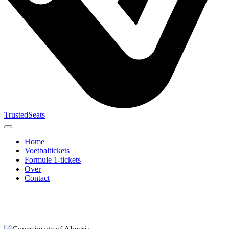
TrustedSeats
Home
Voetbaltickets
Formule 1-tickets
Over
Contact
Zoek naar
evenement,
team of
toernooi