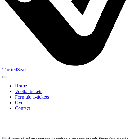
TrustedSeats
Home
Voetbaltickets
Formule 1-tickets
Over
Contact
Zoek naar
evenement,
team of
toernooi