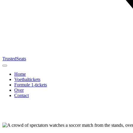
TrustedSeats
Home
Voetbaltickets
Formule 1-tickets
Over
Contact
Zoek naar
evenement,
team of
toernooi