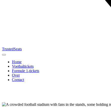
TrustedSeats
Home
Voetbaltickets
Formule 1-tickets
Over
Contact
Zoek naar
evenement,
team of
toernooi