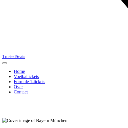
TrustedSeats
Home
Voetbaltickets
Formule 1-tickets
Over
Contact
Zoek naar
evenement,
team of
toernooi