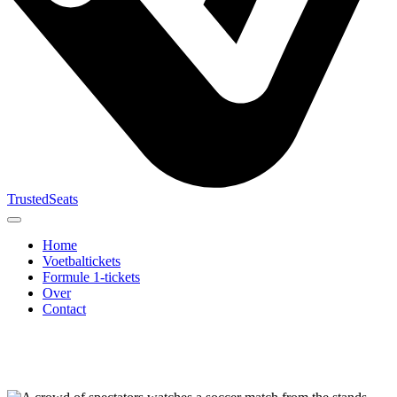
TrustedSeats
Home
Voetbaltickets
Formule 1-tickets
Over
Contact
Zoek naar
evenement,
team of
toernooi