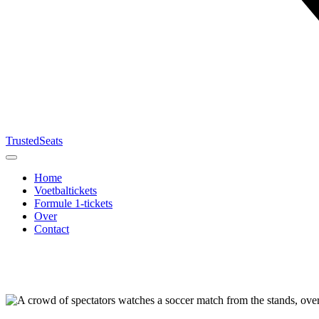
TrustedSeats
Home
Voetbaltickets
Formule 1-tickets
Over
Contact
Zoek naar
evenement,
team of
toernooi