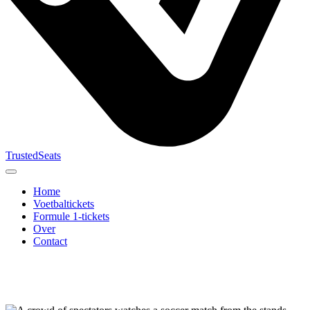
TrustedSeats
Home
Voetbaltickets
Formule 1-tickets
Over
Contact
Zoek naar
evenement,
team of
toernooi