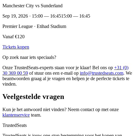
Manchester City vs Sunderland
Sep 19, 2026 · 15:00 — 16:45
15:00 — 16:45
Premier League · Etihad Stadium
Vanaf €120
Tickets kopen
Op zoek naar iets speciaals?
Onze TrustedSeats-experts staan voor je klaar! Bel ons op
+31 (0)
30 369 00 59
of stuur ons een e-mail op
info@trustedseats.com
. We
beantwoorden graag al je vragen en helpen je de perfecte tickets te
vinden.
Veelgestelde vragen
Kun je het antwoord niet vinden? Neem contact op met onze
klantenservice
team.
TrustedSeats
TrustedSeats is jouw one-stop bestemming voor het kopen van