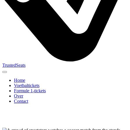
TrustedSeats
Home
Voetbaltickets
Formule 1-tickets
Over
Contact
Zoek naar
evenement,
team of
toernooi