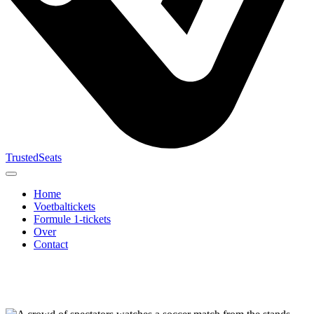
TrustedSeats
Home
Voetbaltickets
Formule 1-tickets
Over
Contact
Zoek naar
evenement,
team of
toernooi