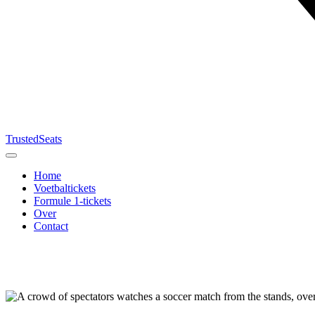
TrustedSeats
Home
Voetbaltickets
Formule 1-tickets
Over
Contact
Zoek naar
evenement,
team of
toernooi