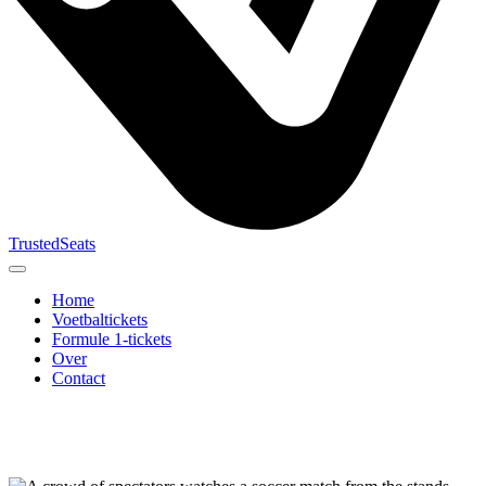
TrustedSeats
Home
Voetbaltickets
Formule 1-tickets
Over
Contact
Zoek naar
evenement,
team of
toernooi