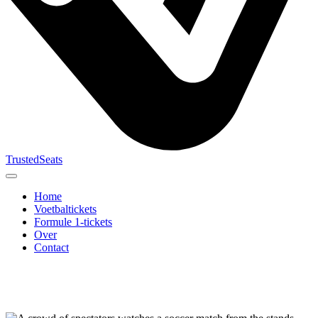
TrustedSeats
Home
Voetbaltickets
Formule 1-tickets
Over
Contact
Zoek naar
evenement,
team of
toernooi