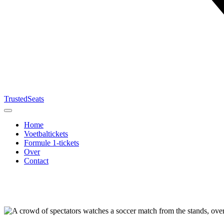
TrustedSeats
Home
Voetbaltickets
Formule 1-tickets
Over
Contact
Zoek naar
evenement,
team of
toernooi