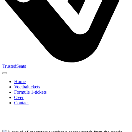
TrustedSeats
Home
Voetbaltickets
Formule 1-tickets
Over
Contact
Zoek naar
evenement,
team of
toernooi