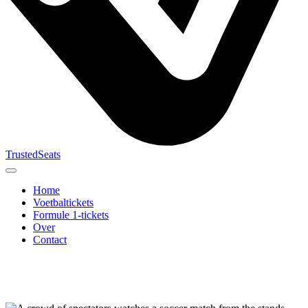
TrustedSeats
Home
Voetbaltickets
Formule 1-tickets
Over
Contact
Zoek naar
evenement,
team of
toernooi