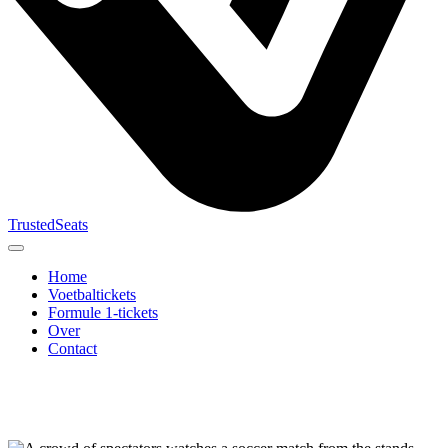
TrustedSeats
Home
Voetbaltickets
Formule 1-tickets
Over
Contact
Zoek naar
evenement,
team of
toernooi