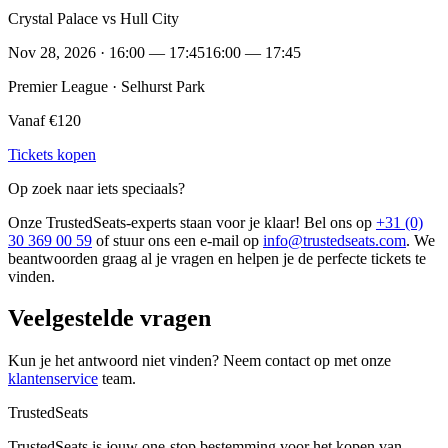
Crystal Palace vs Hull City
Nov 28, 2026 · 16:00 — 17:45
16:00 — 17:45
Premier League · Selhurst Park
Vanaf €120
Tickets kopen
Op zoek naar iets speciaals?
Onze TrustedSeats-experts staan voor je klaar! Bel ons op
+31 (0)
30 369 00 59
of stuur ons een e-mail op
info@trustedseats.com
. We
beantwoorden graag al je vragen en helpen je de perfecte tickets te
vinden.
Veelgestelde vragen
Kun je het antwoord niet vinden? Neem contact op met onze
klantenservice
team.
TrustedSeats
TrustedSeats is jouw one-stop bestemming voor het kopen van