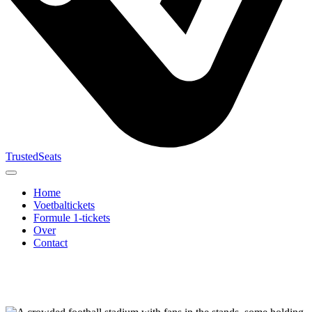
TrustedSeats
Home
Voetbaltickets
Formule 1-tickets
Over
Contact
Zoek naar
evenement,
team of
toernooi