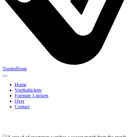
TrustedSeats
Home
Voetbaltickets
Formule 1-tickets
Over
Contact
Zoek naar
evenement,
team of
toernooi