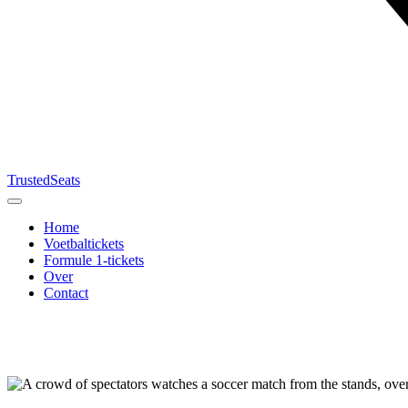
TrustedSeats
Home
Voetbaltickets
Formule 1-tickets
Over
Contact
Zoek naar
evenement,
team of
toernooi