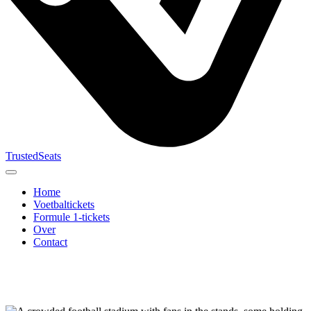
TrustedSeats
Home
Voetbaltickets
Formule 1-tickets
Over
Contact
Zoek naar
evenement,
team of
toernooi