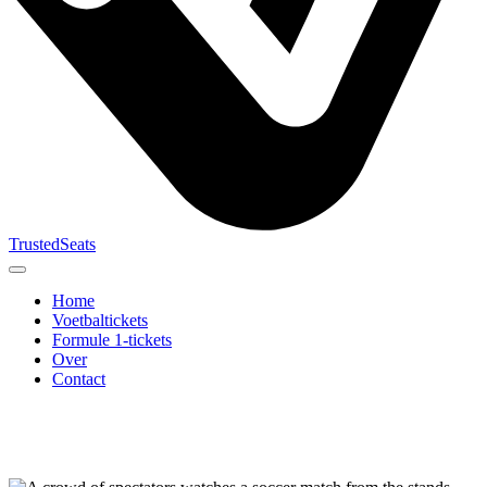
TrustedSeats
Home
Voetbaltickets
Formule 1-tickets
Over
Contact
Zoek naar
evenement,
team of
toernooi