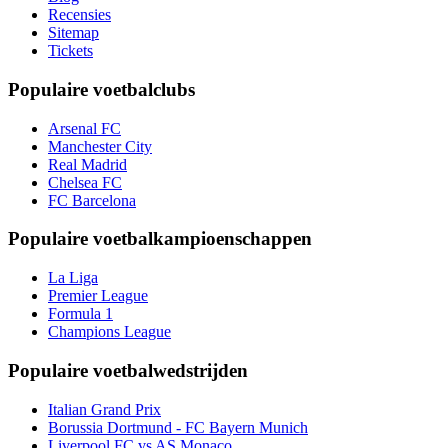
Recensies
Sitemap
Tickets
Populaire voetbalclubs
Arsenal FC
Manchester City
Real Madrid
Chelsea FC
FC Barcelona
Populaire voetbalkampioenschappen
La Liga
Premier League
Formula 1
Champions League
Populaire voetbalwedstrijden
Italian Grand Prix
Borussia Dortmund - FC Bayern Munich
Liverpool FC vs AS Monaco