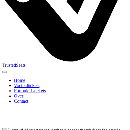
TrustedSeats
Home
Voetbaltickets
Formule 1-tickets
Over
Contact
Zoek naar
evenement,
team of
toernooi