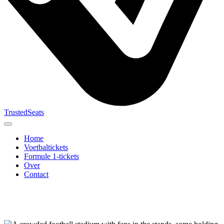
TrustedSeats
Home
Voetbaltickets
Formule 1-tickets
Over
Contact
Zoek naar
evenement,
team of
toernooi