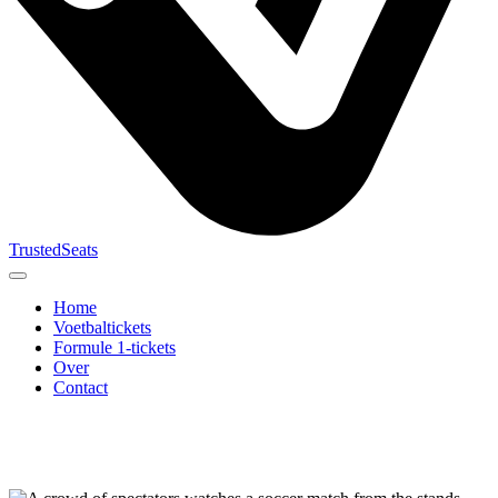
TrustedSeats
Home
Voetbaltickets
Formule 1-tickets
Over
Contact
Zoek naar
evenement,
team of
toernooi