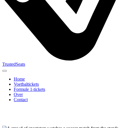
TrustedSeats
Home
Voetbaltickets
Formule 1-tickets
Over
Contact
Zoek naar
evenement,
team of
toernooi