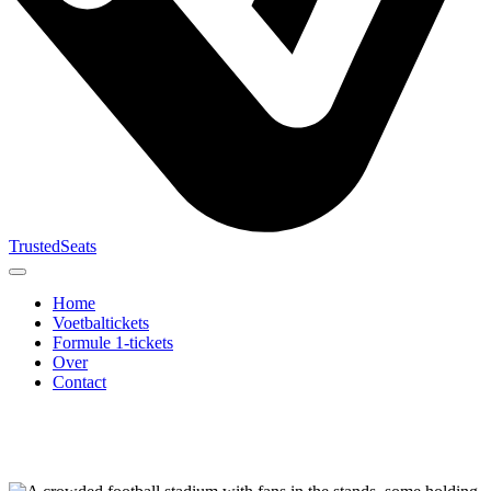
TrustedSeats
Home
Voetbaltickets
Formule 1-tickets
Over
Contact
Zoek naar
evenement,
team of
toernooi