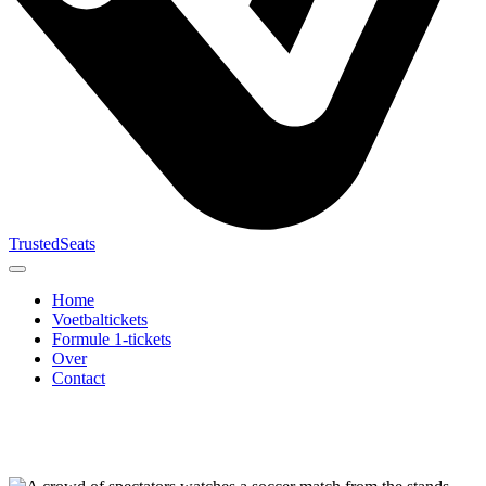
TrustedSeats
Home
Voetbaltickets
Formule 1-tickets
Over
Contact
Zoek naar
evenement,
team of
toernooi