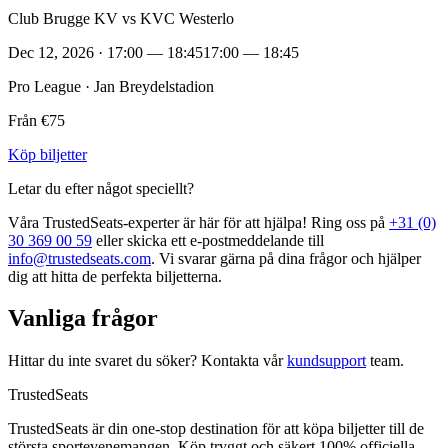
Club Brugge KV vs KVC Westerlo
Dec 12, 2026 · 17:00 — 18:45
17:00 — 18:45
Pro League · Jan Breydelstadion
Från €75
Köp biljetter
Letar du efter något speciellt?
Våra TrustedSeats‑experter är här för att hjälpa! Ring oss på
+31 (0)
30 369 00 59
eller skicka ett e‑postmeddelande till
info@trustedseats.com
. Vi svarar gärna på dina frågor och hjälper
dig att hitta de perfekta biljetterna.
Vanliga frågor
Hittar du inte svaret du söker? Kontakta vår
kundsupport
team.
TrustedSeats
TrustedSeats är din one-stop destination för att köpa biljetter till de
största sportevenemangen. Köp tryggt och säkert 100% officiella