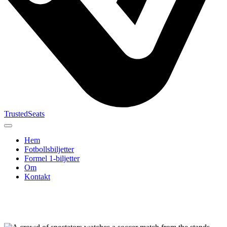
TrustedSeats
Hem
Fotbollsbiljetter
Formel 1‑biljetter
Om
Kontakt
Sök efter
evenemang,
lag eller
turnering