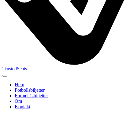
TrustedSeats
Hem
Fotbollsbiljetter
Formel 1‑biljetter
Om
Kontakt
Sök efter
evenemang,
lag eller
turnering