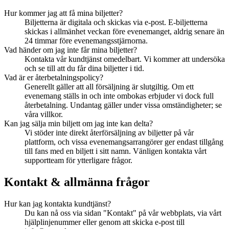
Hur kommer jag att få mina biljetter?
Biljetterna är digitala och skickas via e-post. E-biljetterna
skickas i allmänhet veckan före evenemanget, aldrig senare än
24 timmar före evenemangsstjärnorna.
Vad händer om jag inte får mina biljetter?
Kontakta vår kundtjänst omedelbart. Vi kommer att undersöka
och se till att du får dina biljetter i tid.
Vad är er återbetalningspolicy?
Generellt gäller att all försäljning är slutgiltig. Om ett
evenemang ställs in och inte ombokas erbjuder vi dock full
återbetalning. Undantag gäller under vissa omständigheter; se
våra villkor.
Kan jag sälja min biljett om jag inte kan delta?
Vi stöder inte direkt återförsäljning av biljetter på vår
plattform, och vissa evenemangsarrangörer ger endast tillgång
till fans med en biljett i sitt namn. Vänligen kontakta vårt
supportteam för ytterligare frågor.
Kontakt & allmänna frågor
Hur kan jag kontakta kundtjänst?
Du kan nå oss via sidan "Kontakt" på vår webbplats, via vårt
hjälplinjenummer eller genom att skicka e-post till