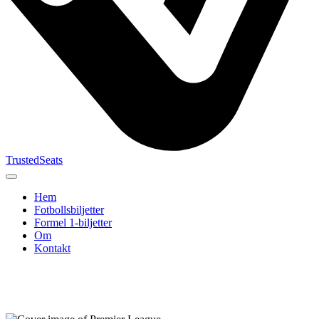
TrustedSeats
Hem
Fotbollsbiljetter
Formel 1‑biljetter
Om
Kontakt
Sök efter
evenemang,
lag eller
turnering