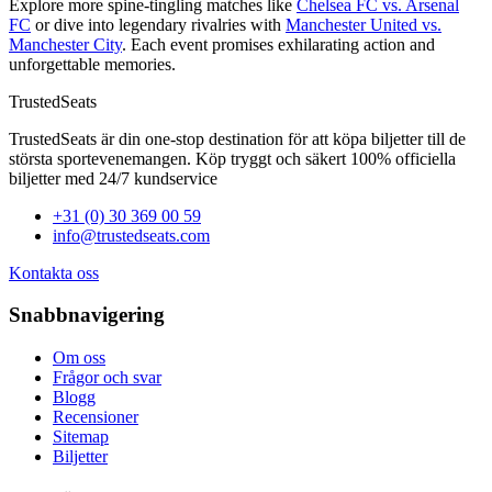
Explore more spine-tingling matches like
Chelsea FC vs. Arsenal
FC
or dive into legendary rivalries with
Manchester United vs.
Manchester City
. Each event promises exhilarating action and
unforgettable memories.
TrustedSeats
TrustedSeats är din one-stop destination för att köpa biljetter till de
största sportevenemangen. Köp tryggt och säkert 100% officiella
biljetter med 24/7 kundservice
+31 (0) 30 369 00 59
info@trustedseats.com
Kontakta oss
Snabbnavigering
Om oss
Frågor och svar
Blogg
Recensioner
Sitemap
Biljetter