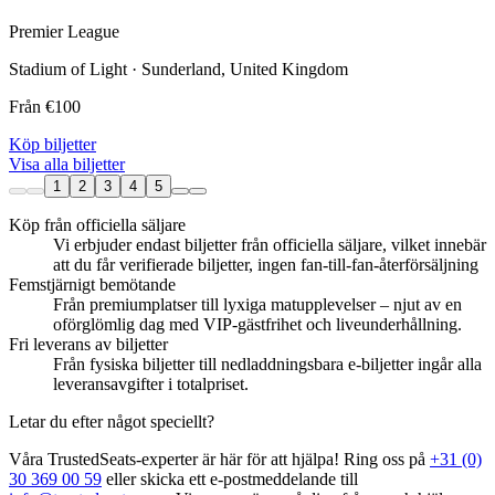
Premier League
Stadium of Light · Sunderland, United Kingdom
Från
€100
Köp biljetter
Visa alla biljetter
1
2
3
4
5
Köp från officiella säljare
Vi erbjuder endast biljetter från officiella säljare, vilket innebär
att du får verifierade biljetter, ingen fan‑till‑fan‑återförsäljning
Femstjärnigt bemötande
Från premiumplatser till lyxiga matupplevelser – njut av en
oförglömlig dag med VIP‑gästfrihet och liveunderhållning.
Fri leverans av biljetter
Från fysiska biljetter till nedladdningsbara e‑biljetter ingår alla
leveransavgifter i totalpriset.
Letar du efter något speciellt?
Våra TrustedSeats‑experter är här för att hjälpa! Ring oss på
+31 (0)
30 369 00 59
eller skicka ett e‑postmeddelande till