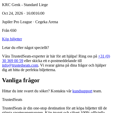
KRC Genk - Standard Liege
Oct 24, 2026 · 16:00
16:00
Jupiler Pro League · Cegeka Arena
Från €60
Köp biljetter
Letar du efter något speciellt?
Våra TrustedSeats‑experter är här för att hjälpa! Ring oss på
+31 (0)
30 369 00 59
eller skicka ett e‑postmeddelande till
info@trustedseats.com
. Vi svarar gärna på dina frågor och hjälper
dig att hitta de perfekta biljetterna.
Vanliga frågor
Hittar du inte svaret du söker? Kontakta vår
kundsupport
team.
TrustedSeats
TrustedSeats är din one-stop destination för att köpa biljetter till de
största sportevenemangen. Köp tryggt och säkert 100% officiella