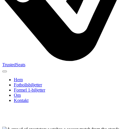
TrustedSeats
Hem
Fotbollsbiljetter
Formel 1‑biljetter
Om
Kontakt
Sök efter
evenemang,
lag eller
turnering