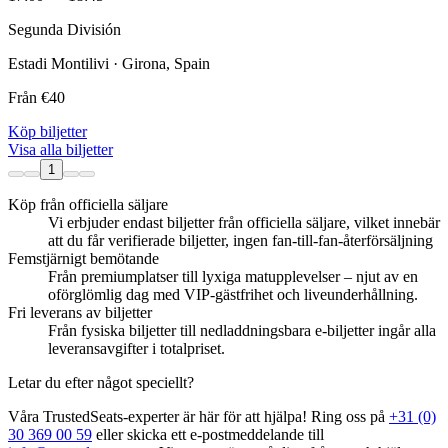
Segunda División
Estadi Montilivi · Girona, Spain
Från
€40
Köp biljetter
Visa alla biljetter
1
Köp från officiella säljare
Vi erbjuder endast biljetter från officiella säljare, vilket innebär
att du får verifierade biljetter, ingen fan‑till‑fan‑återförsäljning
Femstjärnigt bemötande
Från premiumplatser till lyxiga matupplevelser – njut av en
oförglömlig dag med VIP‑gästfrihet och liveunderhållning.
Fri leverans av biljetter
Från fysiska biljetter till nedladdningsbara e‑biljetter ingår alla
leveransavgifter i totalpriset.
Letar du efter något speciellt?
Våra TrustedSeats‑experter är här för att hjälpa! Ring oss på
+31 (0)
30 369 00 59
eller skicka ett e‑postmeddelande till