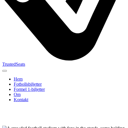
TrustedSeats
Hem
Fotbollsbiljetter
Formel 1‑biljetter
Om
Kontakt
Sök efter
evenemang,
lag eller
turnering