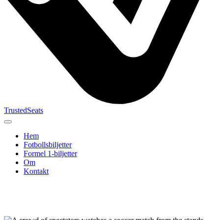
TrustedSeats
Hem
Fotbollsbiljetter
Formel 1‑biljetter
Om
Kontakt
Sök efter
evenemang,
lag eller
turnering