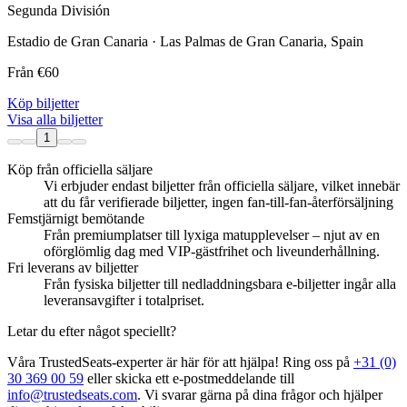
Segunda División
Estadio de Gran Canaria · Las Palmas de Gran Canaria, Spain
Från
€60
Köp biljetter
Visa alla biljetter
1
Köp från officiella säljare
Vi erbjuder endast biljetter från officiella säljare, vilket innebär
att du får verifierade biljetter, ingen fan‑till‑fan‑återförsäljning
Femstjärnigt bemötande
Från premiumplatser till lyxiga matupplevelser – njut av en
oförglömlig dag med VIP‑gästfrihet och liveunderhållning.
Fri leverans av biljetter
Från fysiska biljetter till nedladdningsbara e‑biljetter ingår alla
leveransavgifter i totalpriset.
Letar du efter något speciellt?
Våra TrustedSeats‑experter är här för att hjälpa! Ring oss på
+31 (0)
30 369 00 59
eller skicka ett e‑postmeddelande till
info@trustedseats.com
. Vi svarar gärna på dina frågor och hjälper