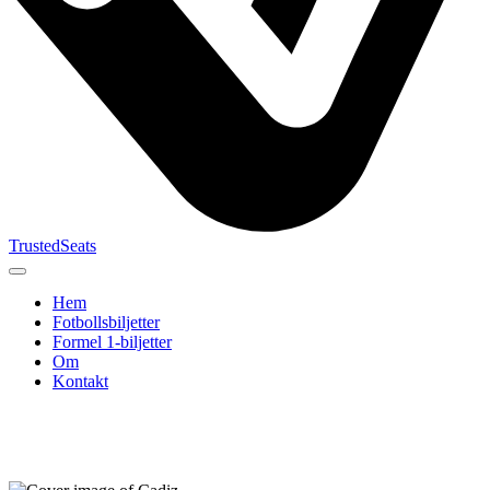
TrustedSeats
Hem
Fotbollsbiljetter
Formel 1‑biljetter
Om
Kontakt
Sök efter
evenemang,
lag eller
turnering