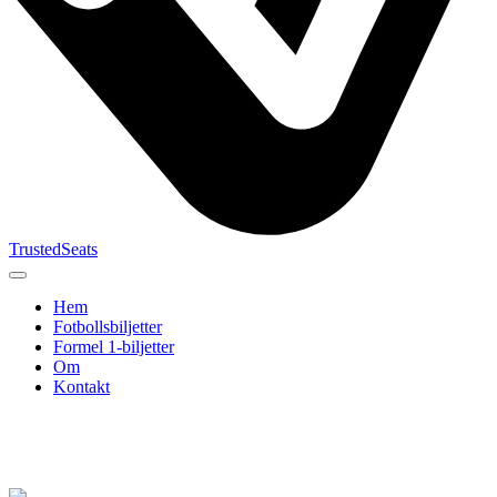
TrustedSeats
Hem
Fotbollsbiljetter
Formel 1‑biljetter
Om
Kontakt
Sök efter
evenemang,
lag eller
turnering