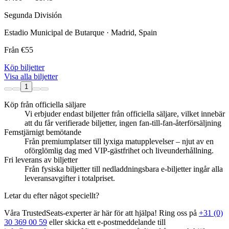
Segunda División
Estadio Municipal de Butarque · Madrid, Spain
Från
€55
Köp biljetter
Visa alla biljetter
1
Köp från officiella säljare
Vi erbjuder endast biljetter från officiella säljare, vilket innebär
att du får verifierade biljetter, ingen fan‑till‑fan‑återförsäljning
Femstjärnigt bemötande
Från premiumplatser till lyxiga matupplevelser – njut av en
oförglömlig dag med VIP‑gästfrihet och liveunderhållning.
Fri leverans av biljetter
Från fysiska biljetter till nedladdningsbara e‑biljetter ingår alla
leveransavgifter i totalpriset.
Letar du efter något speciellt?
Våra TrustedSeats‑experter är här för att hjälpa! Ring oss på
+31 (0)
30 369 00 59
eller skicka ett e‑postmeddelande till