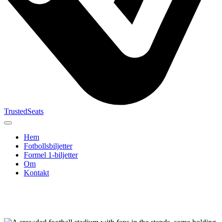
TrustedSeats
Hem
Fotbollsbiljetter
Formel 1‑biljetter
Om
Kontakt
Sök efter
evenemang,
lag eller
turnering