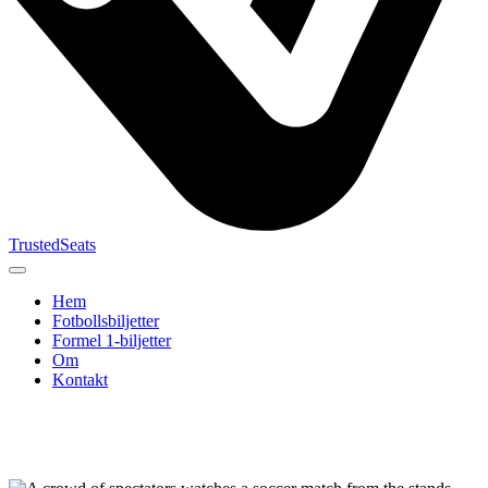
TrustedSeats
Hem
Fotbollsbiljetter
Formel 1‑biljetter
Om
Kontakt
Sök efter
evenemang,
lag eller
turnering